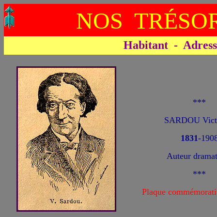
NOS TRÉSOR
Habitant - Adresse 
***
SARDOU Victo
1831
-190
Auteur dramat
***
Plaque commémorati