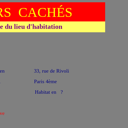
S CACHÉS
du lieu d'habitation
en
33, rue de Rivoli
1
Paris 4ème
Habitat en ?
ve