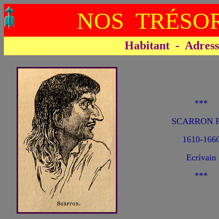
NOS TRÉSOR
Habitant - Adresse 
***
SCARRON P
1610-166
Ecrivain
***