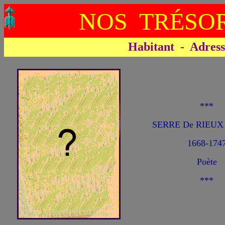
NOS TRÉSOR
Habitant - Adresse 
***
SERRE De RIEUX (
1668-174
Poète
***