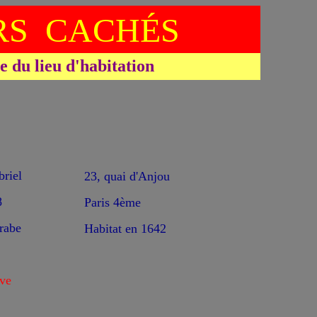
S CACHÉS
du lieu d'habitation
riel
23, quai d'Anjou
8
Paris 4ème
arabe
Habitat en 1642
ve