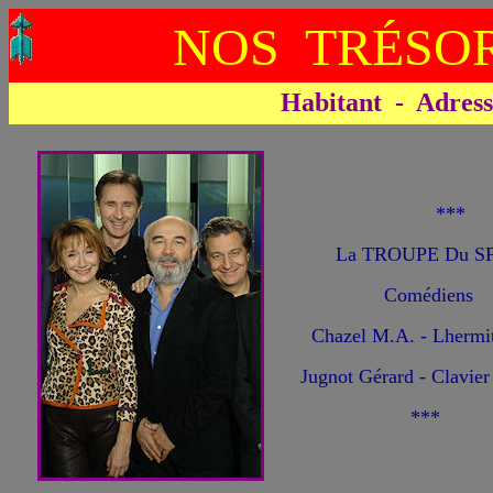
NOS TRÉSOR
Habitant - Adresse 
**
La TROUPE Du S
Comédiens
Chazel M.A. - Lhermit
Jugnot Gérard - Clavier 
***