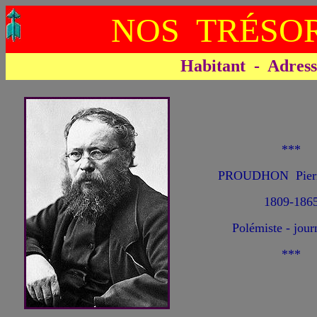
NOS TRÉSOR
Habitant - Adresse 
***
PROUDHON Pierr
1809-186
Polémiste - jour
***