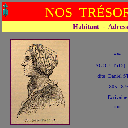
NOS TRÉSOR
Habitant - Adresse 
***
AGOULT (D') 
dite Daniel 
1805-187
Ecrivaine
***