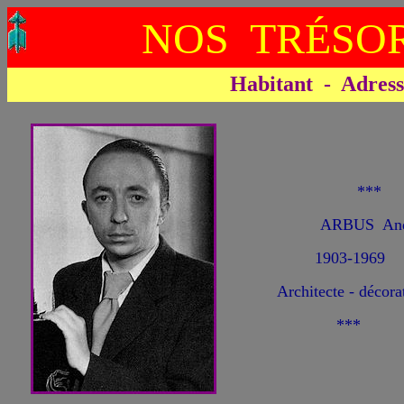
NOS TRÉSOR
Habitant - Adresse 
**
ARBUS And
1903-1969
Architecte - décorat
***