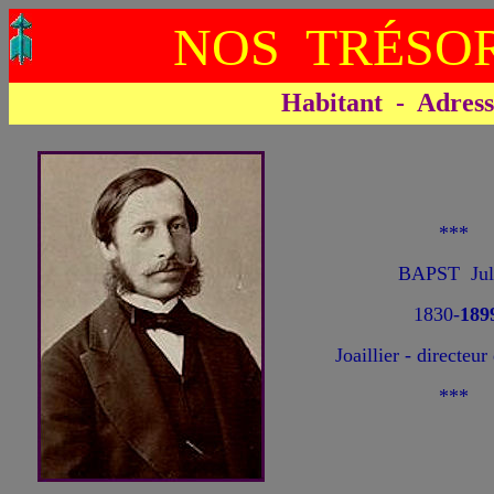
NOS TRÉSOR
Habitant - Adresse 
***
BAPST Jul
1830-
189
Joaillier - directeur
***