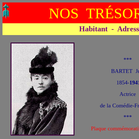
NOS TRÉSOR
Habitant - Adresse 
***
BARTET Ju
1854-
1
94
Actrice
de la Comédie-Fr
***
Plaque commémorati