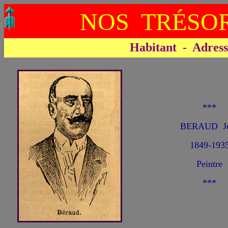
NOS TRÉSOR
Habitant - Adresse 
***
BERAUD J
1849-193
Peintre
***