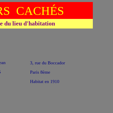
S CACHÉS
du lieu d'habitation
ean
3, rue du Boccador
5
Paris 8ème
Habitat en 1910