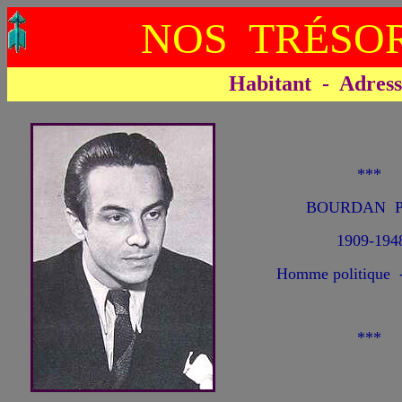
NOS TRÉSOR
Habitant - Adresse 
***
BOURDAN Pi
1909-194
Homme politique -
***