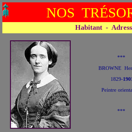
NOS TRÉSOR
Habitant - Adresse 
***
BROWNE Henr
1829-
190
Peintre orienta
***