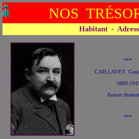
NOS TRÉSOR
Habitant - Adresse 
***
CAILLAVET Gast
1869-191
Auteur dramat
***