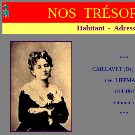
NOS TRÉSOR
Habitant - Adresse 
***
CAILLAVET (De) 
née LIPPM
1844-
191
Salonnièr
***