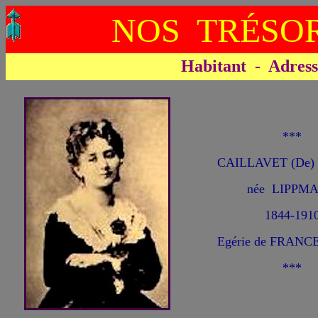
NOS TRÉSOR
Habitant - Adresse 
***
CAILLAVET (De) 
née LIPPM
1844-191
Egérie de FRANCE
***