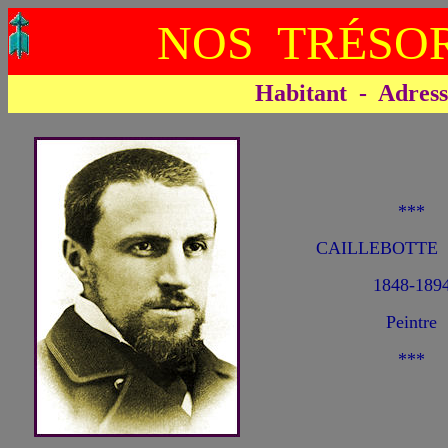
NOS TRÉSOR
Habitant - Adresse 
***
CAILLEBOTTE G
1848-189
Peintre
***