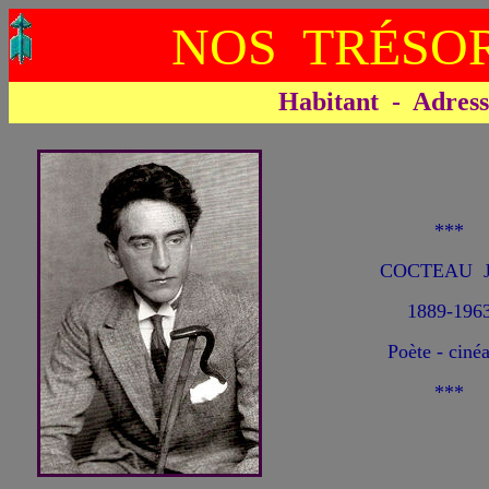
NOS TRÉSOR
Habitant - Adresse 
***
COCTEAU J
1889-196
Poète - cinéa
***