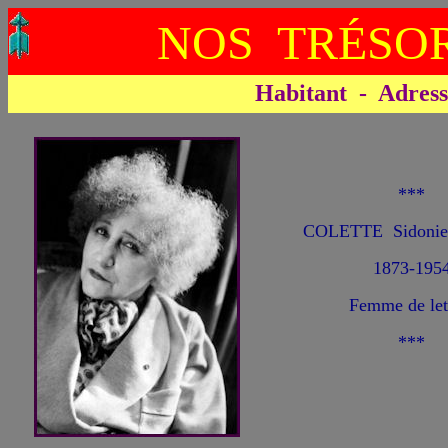
NOS TRÉSOR
Habitant - Adresse 
***
COLETTE Sidonie 
1873-195
Femme de let
***