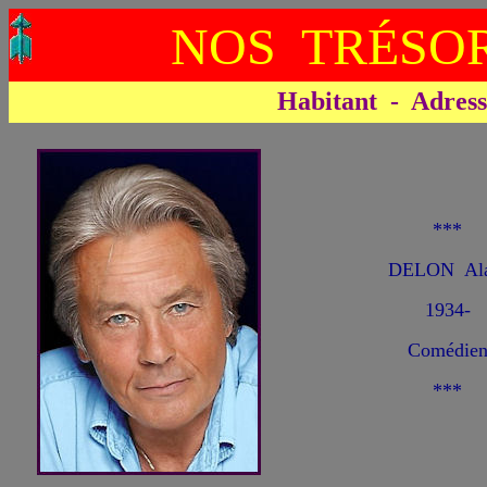
NOS TRÉSOR
Habitant - Adresse 
***
DELON Ala
1934-
Comédie
***