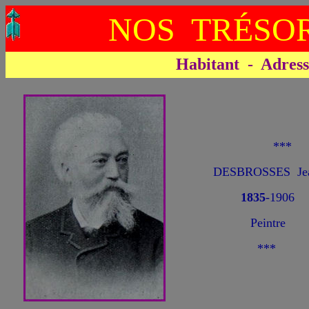
NOS TRÉSOR
Habitant - Adresse 
**
DESBROSSES Jea
1835
-1906
Peintre
***