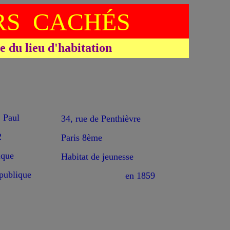
S CACHÉS
du lieu d'habitation
Paul
34, rue de Penthièvre
2
Paris 8ème
ique
Habitat de jeunesse
épublique
en 1859