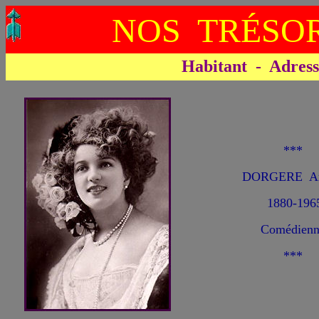
NOS TRÉSOR
Habitant - Adresse 
***
DORGERE Arl
1880-196
Comédienn
***