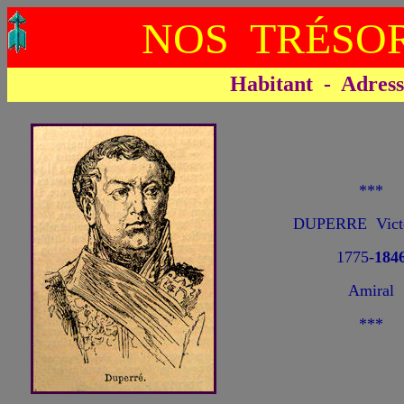
NOS TRÉSOR
Habitant - Adresse 
***
DUPERRE Vict
1775-
184
Amiral
***