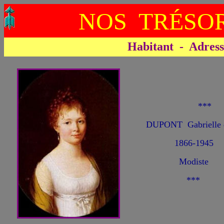
NOS TRÉSOR
Habitant - Adresse 
**
DUPONT Gabrielle d
1866-1945
Modiste
***