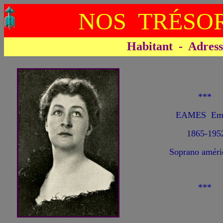
NOS TRÉSOR
Habitant - Adresse 
***
EAMES Em
1865-195
Soprano améri
***