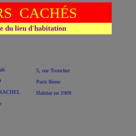
S CACHÉS
du lieu d'habitation
ah
5, rue Tronchet
9
Paris 8ème
de RACHEL
Habitat en 1909
e