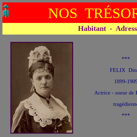
NOS TRÉSOR
Habitant - Adresse 
***
FELIX Din
1899-190
Actrice - soeur 
tragédienn
***