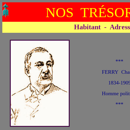
NOS TRÉSOR
Habitant - Adresse 
***
FERRY Char
1834-190
Homme polit
***