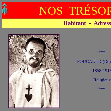
NOS TRÉSOR
Habitant - Adresse 
***
FOUCAULD (De) 
1858-191
Religieux
***