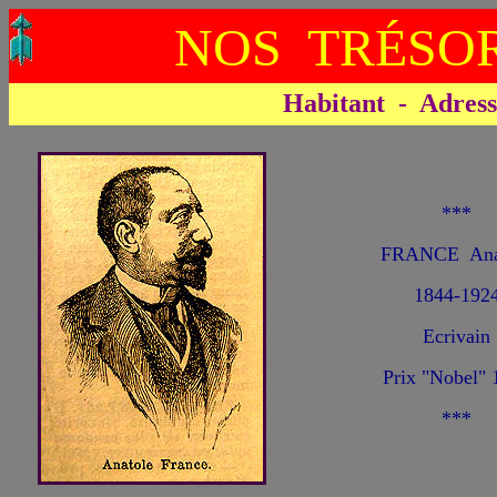
NOS TRÉSOR
Habitant - Adresse 
***
FRANCE Ana
1844-192
Ecrivain
Prix "Nobel" 
***