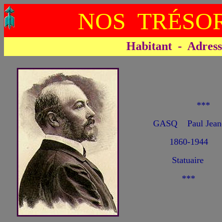
NOS TRÉSOR
Habitant - Adresse 
***
GASQ Paul Jean-
1860-1944
Statuaire
***