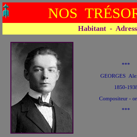
NOS TRÉSOR
Habitant - Adresse 
***
GEORGES Alex
1850-193
Compositeur - or
***