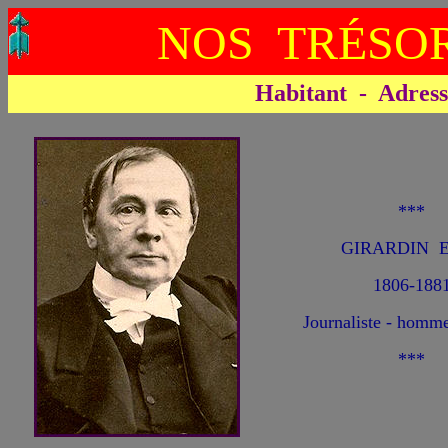
NOS TRÉSOR
Habitant - Adresse 
***
GIRARDIN E
1806-188
Journaliste - homme
***