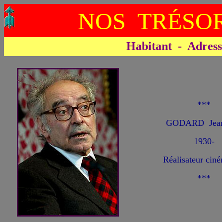
NOS TRÉSOR
Habitant - Adresse 
***
GODARD Jean
1930-
Réalisateur cin
***