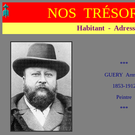
NOS TRÉSOR
Habitant - Adresse 
***
GUERY Arm
1853-191
Peintre
***