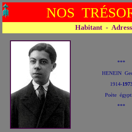
NOS TRÉSOR
Habitant - Adresse 
***
HENEIN Geo
1914-
197
Poète égypt
***