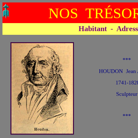
NOS TRÉSOR
Habitant - Adresse 
***
HOUDON Jean A
1741-182
Sculpteur
***