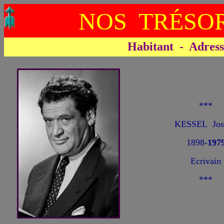
NOS TRÉSOR
Habitant - Adresse 
***
KESSEL Jos
1898-
197
Ecrivain
***