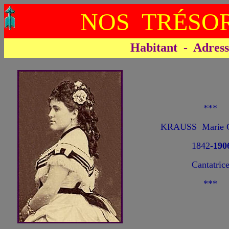
NOS TRÉSOR
Habitant - Adresse 
***
KRAUSS Marie Ga
1842-
190
Cantatric
***