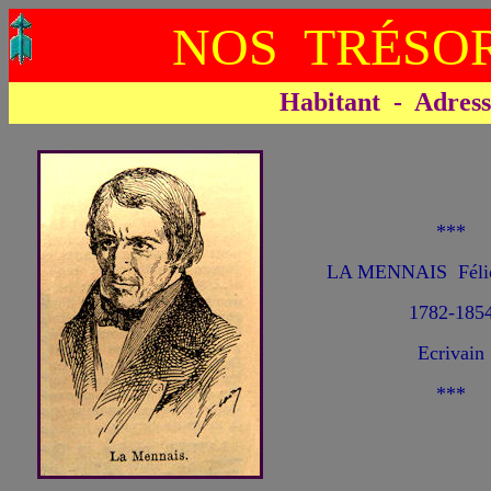
NOS TRÉSOR
Habitant - Adresse 
***
LA MENNAIS Félici
1782-185
Ecrivain
***