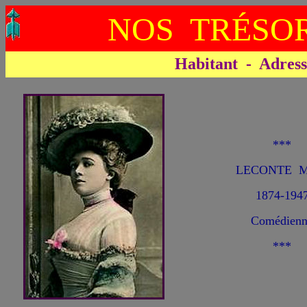
NOS TRÉSOR
Habitant - Adresse 
***
LECONTE Ma
1874-194
Comédienn
***