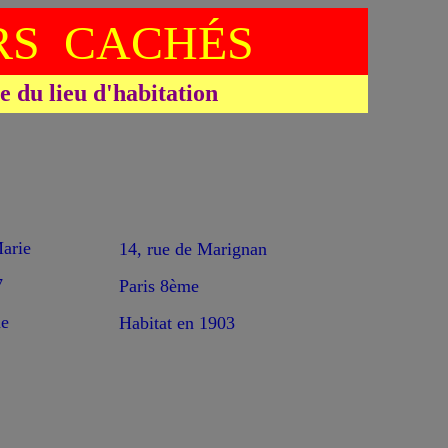
S CACHÉS
du lieu d'habitation
rie
14, rue de Marignan
7
Paris 8ème
e
Habitat en 1903