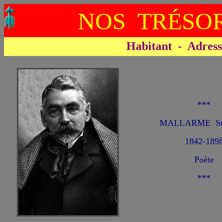
NOS TRÉSOR
Habitant - Adresse 
***
MALLARME St
1842-189
Poète
***