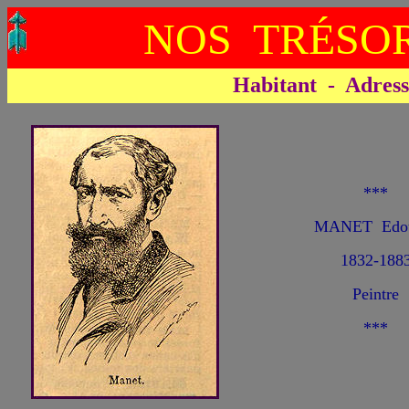
NOS TRÉSOR
Habitant - Adresse 
***
MANET Edou
1832-188
Peintre
***