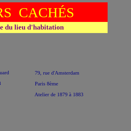
S CACHÉS
du lieu d'habitation
ard
79, rue d'Amsterdam
3
Paris 8ème
Atelier de 1879 à 1883