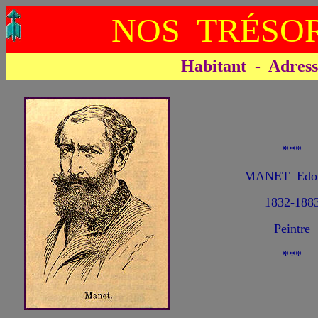
NOS TRÉSOR
Habitant - Adresse 
***
MANET Edou
1832-188
Peintre
***