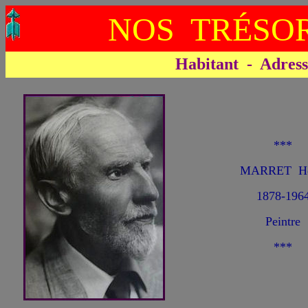
NOS TRÉSOR
Habitant - Adresse 
***
MARRET He
1878-196
Peintre
***