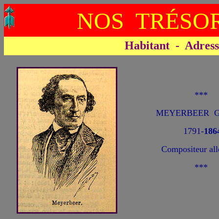
NOS TRÉSOR
Habitant - Adresse 
***
MEYERBEER G
1791-
186
Compositeur al
***