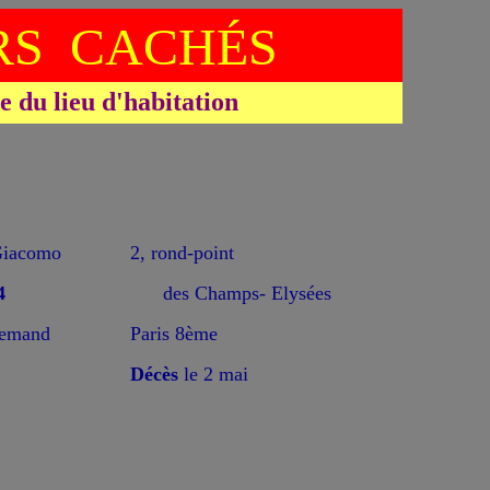
S CACHÉS
du lieu d'habitation
iacomo
2, rond-point
4
des Champs- Elysées
lemand
Paris 8ème
Décès
le 2 mai