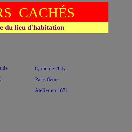
S CACHÉS
du lieu d'habitation
ude
8, rue de l'Isly
6
Paris 8ème
Atelier en 1871