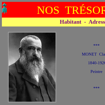
NOS TRÉSOR
Habitant - Adresse 
***
MONET Cla
1840-192
Peintre
***