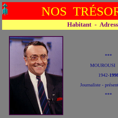
NOS TRÉSOR
Habitant - Adresse 
***
MOUROUSI 
1942-
199
Journaliste - prése
***