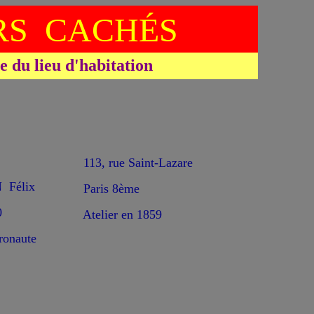
S CACHÉS
du lieu d'habitation
113, rue Saint-Lazare
Félix
Paris 8ème
0
Atelier en 1859
ronaute