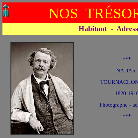
NOS TRÉSOR
Habitant - Adresse 
***
NADAR
TOURNACHON 
1820-191
Photographe - aé
***